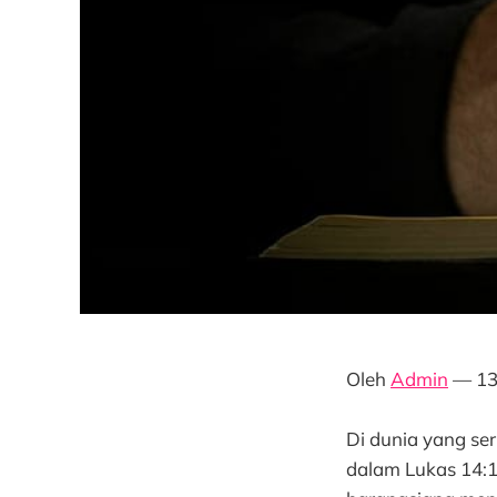
Oleh
Admin
— 13
Di dunia yang se
dalam Lukas 14:1