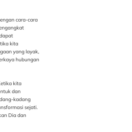
dengan cara-cara
mengangkat
 dapat
ika kita
gaan yang layak,
perkaya hubungan
etika kita
entuk dan
kadang-kadang
sformasi sejati.
kan Dia dan