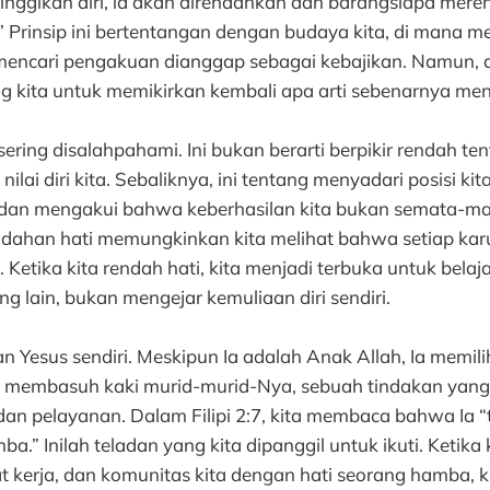
nggikan diri, ia akan direndahkan dan barangsiapa merend
” Prinsip ini bertentangan dengan budaya kita, di mana m
encari pengakuan dianggap sebagai kebajikan. Namun, da
g kita untuk memikirkan kembali apa arti sebenarnya menj
ering disalahpahami. Ini bukan berarti berpikir rendah tent
ilai diri kita. Sebaliknya, ini tentang menyadari posisi ki
dan mengakui bahwa keberhasilan kita bukan semata-mat
rendahan hati memungkinkan kita melihat bahwa setiap kar
h. Ketika kita rendah hati, kita menjadi terbuka untuk belaj
g lain, bukan mengejar kemuliaan diri sendiri.
an Yesus sendiri. Meskipun Ia adalah Anak Allah, Ia memil
 Ia membasuh kaki murid-murid-Nya, sebuah tindakan ya
dan pelayanan. Dalam Filipi 2:7, kita membaca bahwa Ia 
a.” Inilah teladan yang kita dipanggil untuk ikuti. Ketika
 kerja, dan komunitas kita dengan hati seorang hamba, k