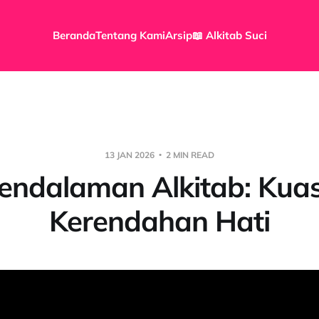
Beranda
Tentang Kami
Arsip
📖 Alkitab Suci
13 JAN 2026
2 MIN READ
endalaman Alkitab: Kua
Kerendahan Hati