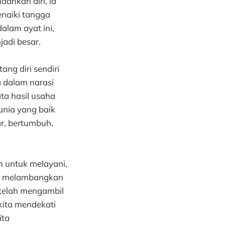
ahkan diri, ia
enaiki tangga
lam ayat ini,
adi besar.
ang diri sendiri
ta dalam narasi
a hasil usaha
unia yang baik
ar, bertumbuh,
ih untuk melayani,
ng melambangkan
“telah mengambil
 kita mendekati
ita