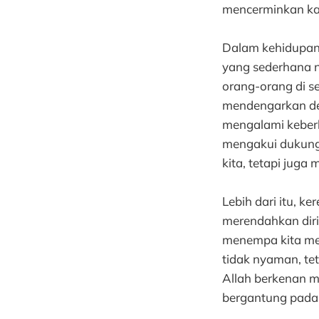
mencerminkan kar
Dalam kehidupan 
yang sederhana n
orang-orang di se
mendengarkan den
mengalami keberh
mengakui dukunga
kita, tetapi jug
Lebih dari itu, k
merendahkan diri
menempa kita men
tidak nyaman, te
Allah berkenan 
bergantung pada