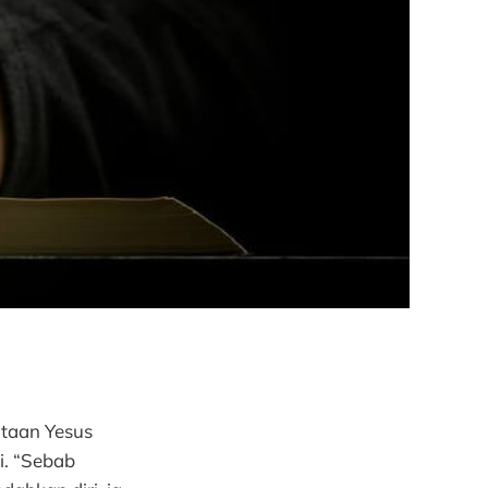
ataan Yesus
i. “Sebab