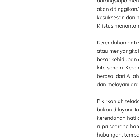
barangsiapa meni
akan ditinggikan.
kesuksesan dan m
Kristus menantan
Kerendahan hati s
atau menyangkal n
besar kehidupan 
kita sendiri. Ke
berasal dari Alla
dan melayani oran
Pikirkanlah telad
bukan dilayani.
kerendahan hati 
rupa seorang hamb
hubungan, tempat