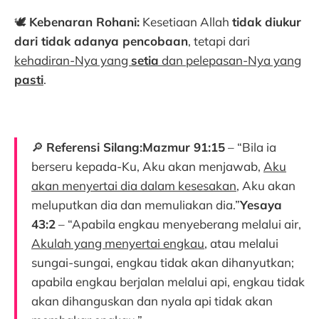
🕊️
Kebenaran Rohani:
Kesetiaan Allah
tidak diukur
dari tidak adanya pencobaan
, tetapi dari
kehadiran-Nya yang
setia
dan pelepasan-Nya yang
pasti
.
🔎
Referensi Silang:Mazmur 91:15
– “Bila ia
berseru kepada-Ku, Aku akan menjawab,
Aku
akan menyertai dia dalam kesesakan
, Aku akan
meluputkan dia dan memuliakan dia.”
Yesaya
43:2
– “Apabila engkau menyeberang melalui air,
Akulah yang menyertai engkau
, atau melalui
sungai-sungai, engkau tidak akan dihanyutkan;
apabila engkau berjalan melalui api, engkau tidak
akan dihanguskan dan nyala api tidak akan