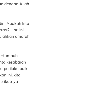
n dengan Allah
iri. Apakah kita
si? Hari ini,
galahkan amarah,
bertumbuh.
nta kesabaran
rperilaku baik,
n ini, kita
erikutnya