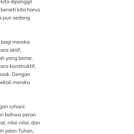
kita dipanggil
erarti kita harus
a pun sedang
 bagi mereka
ra aktif,
h yang benar.
ra konstruktif,
usak. Dengan
ekali mereka
gan rohani:
kan bahwa peran
, nilai-nilai, dan
m jalan Tuhan,