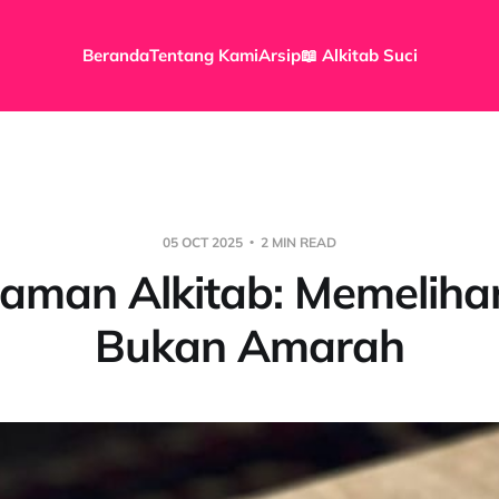
Beranda
Tentang Kami
Arsip
📖 Alkitab Suci
05 OCT 2025
2 MIN READ
aman Alkitab: Memelihar
Bukan Amarah