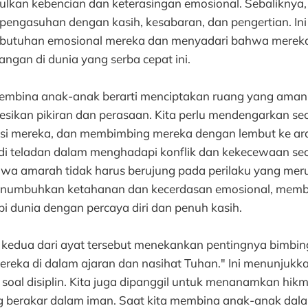
lkan kebencian dan keterasingan emosional. Sebaliknya, 
engasuhan dengan kasih, kesabaran, dan pengertian. Ini b
ebutuhan emosional mereka dan menyadari bahwa merek
ngan di dunia yang serba cepat ini.
membina anak-anak berarti menciptakan ruang yang aman
sikan pikiran dan perasaan. Kita perlu mendengarkan seca
si mereka, dan membimbing mereka dengan lembut ke ara
di teladan dalam menghadapi konflik dan kekecewaan seca
wa amarah tidak harus berujung pada perilaku yang mer
menumbuhkan ketahanan dan kecerdasan emosional, memb
 dunia dengan percaya diri dan penuh kasih.
an kedua dari ayat tersebut menekankan pentingnya bimbin
 mereka di dalam ajaran dan nasihat Tuhan." Ini menunjuk
soal disiplin. Kita juga dipanggil untuk menanamkan hikmat
g berakar dalam iman. Saat kita membina anak-anak dala