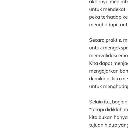
akhirnya menimbu
untuk mendekati p
peka terhadap k
menghadapi tanta
Secara praktis, 
untuk mengekspre
memvalidasi emo
Kita dapat menja
mengajarkan bah
demikian, kita 
untuk menghadapi
Selain itu, bagi
"tetapi didiklah
kita bukan hanya 
tujuan hidup yan