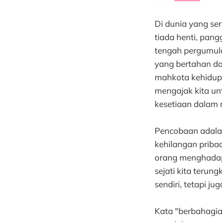
Di dunia yang se
tiada henti, pang
tengah pergumula
yang bertahan da
mahkota kehidupa
mengajak kita un
kesetiaan dalam 
Pencobaan adalah
kehilangan pribad
orang menghadapi
sejati kita terun
sendiri, tetapi ju
Kata "berbahagia