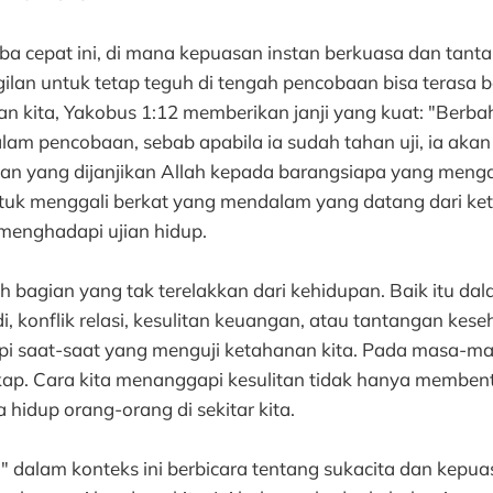
rba cepat ini, di mana kepuasan instan berkuasa dan tan
gilan untuk tetap teguh di tengah pencobaan bisa terasa b
n kita, Yakobus 1:12 memberikan janji yang kuat: "Berba
lam pencobaan, sebab apabila ia sudah tahan uji, ia aka
n yang dijanjikan Allah kepada barangsiapa yang mengasi
tuk menggali berkat yang mendalam yang datang dari ke
menghadapi ujian hidup.
 bagian yang tak terelakkan dari kehidupan. Baik itu da
i, konflik relasi, kesulitan keuangan, atau tantangan kese
 saat-saat yang menguji ketahanan kita. Pada masa-mas
gkap. Cara kita menanggapi kesulitan tidak hanya membent
ga hidup orang-orang di sekitar kita.
" dalam konteks ini berbicara tentang sukacita dan kepu