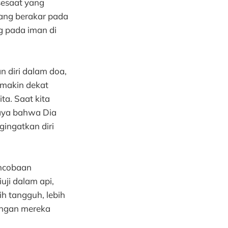
sesaat yang
yang berakar pada
g pada iman di
 diri dalam doa,
emakin dekat
ta. Saat kita
caya bahwa Dia
gingatkan diri
encobaan
uji dalam api,
ih tangguh, lebih
tangan mereka