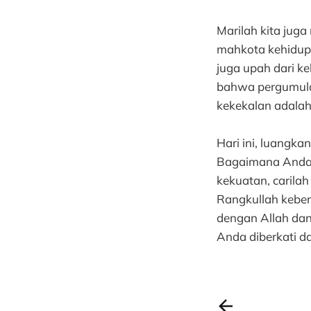
Marilah kita juga
mahkota kehidupa
juga upah dari ke
bahwa pergumulan 
kekekalan adalah
Hari ini, luang
Bagaimana Anda 
kekuatan, carila
Rangkullah kebe
dengan Allah dan
Anda diberkati d