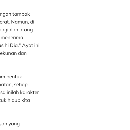
tangan tampak
erat. Namun, di
hagialah orang
n menerima
hi Dia." Ayat ini
tekunan dan
lam bentuk
hatan, setiap
a inilah karakter
uk hidup kita
asan yang