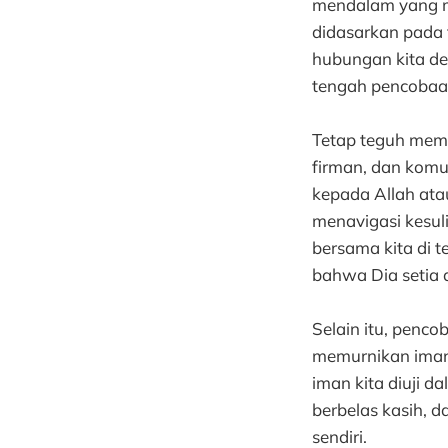
mendalam yang me
didasarkan pada 
hubungan kita de
tengah pencobaan
Tetap teguh memb
firman, dan komu
kepada Allah atau
menavigasi kesuli
bersama kita di t
bahwa Dia setia d
Selain itu, penc
memurnikan iman 
iman kita diuji d
berbelas kasih, 
sendiri.