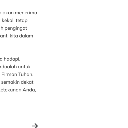
 ia akan menerima
ekal, tetapi
lah pengingat
anti kita dalam
a hadapi.
rdoalah untuk
m Firman Tuhan.
 semakin dekat
ketekunan Anda,