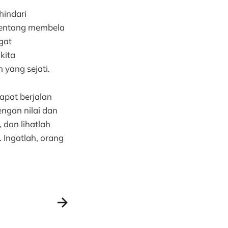
hindari
 tentang membela
gat
kita
 yang sejati.
apat berjalan
engan nilai dan
 dan lihatlah
Ingatlah, orang