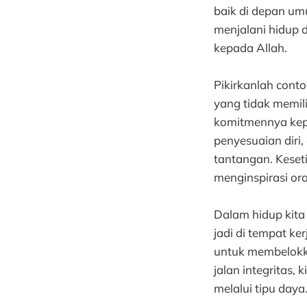
baik di depan umu
menjalani hidup d
kepada Allah.
Pikirkanlah conto
yang tidak memil
komitmennya kepad
penyesuaian diri,
tantangan. Keset
menginspirasi or
Dalam hidup kita 
jadi di tempat ke
untuk membelokka
jalan integritas
melalui tipu daya