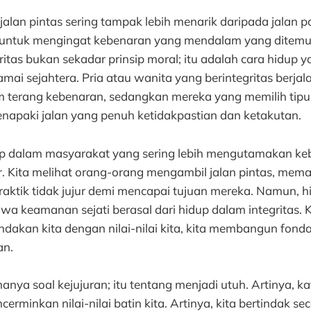
jalan pintas sering tampak lebih menarik daripada jalan pa
ta untuk mengingat kebenaran yang mendalam yang ditem
gritas bukan sekadar prinsip moral; itu adalah cara hidu
ai sejahtera. Pria atau wanita yang berintegritas berja
am terang kebenaran, sedangkan mereka yang memilih tipu
enapaki jalan yang penuh ketidakpastian dan ketakutan.
idup dalam masyarakat yang sering lebih mengutamakan ke
. Kita melihat orang-orang mengambil jalan pintas, meman
aktik tidak jujur demi mencapai tujuan mereka. Namun, h
a keamanan sejati berasal dari hidup dalam integritas. K
dakan kita dengan nilai-nilai kita, kita membangun fonda
an.
hanya soal kejujuran; itu tentang menjadi utuh. Artinya, k
erminkan nilai-nilai batin kita. Artinya, kita bertindak se