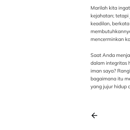
Marilah kita ing
kejahatan; tetapi
keadilan, berkata
membutuhkannya. 
mencerminkan kar
Saat Anda menjala
dalam integritas 
iman saya? Rangk
bagaimana itu me
yang jujur hidup