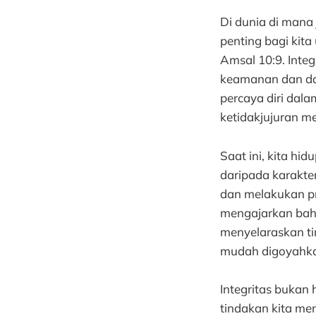
Di dunia di mana 
penting bagi ki
Amsal 10:9. Inte
keamanan dan dam
percaya diri dal
ketidakjujuran m
Saat ini, kita h
daripada karakter
dan melakukan pr
mengajarkan bahw
menyelaraskan tin
mudah digoyahk
Integritas bukan 
tindakan kita menc