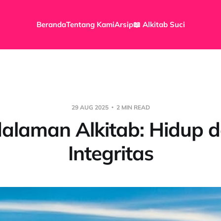
Beranda
Tentang Kami
Arsip
📖 Alkitab Suci
29 AUG 2025
2 MIN READ
alaman Alkitab: Hidup 
Integritas