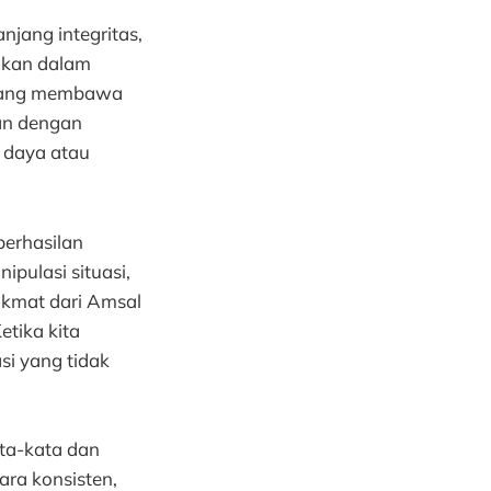
njang integritas,
ukan dalam
p yang membawa
lan dengan
 daya atau
berhasilan
ipulasi situasi,
ikmat dari Amsal
etika kita
si yang tidak
ata-kata dan
cara konsisten,